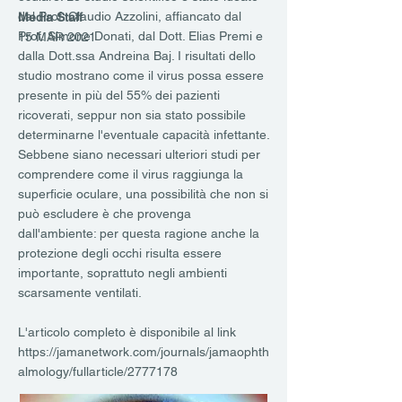
dal Prof. Claudio Azzolini, affiancato dal
Media Staff
Prof. Simone Donati, dal Dott. Elias Premi e
15 MAR 2021
dalla Dott.ssa Andreina Baj. I risultati dello
studio mostrano come il virus possa essere
presente in più del 55% dei pazienti
ricoverati, seppur non sia stato possibile
determinarne l'eventuale capacità infettante.
Sebbene siano necessari ulteriori studi per
comprendere come il virus raggiunga la
superficie oculare, una possibilità che non si
può escludere è che provenga
dall'ambiente: per questa ragione anche la
protezione degli occhi risulta essere
importante, soprattuto negli ambienti
scarsamente ventilati.
L'articolo completo è disponibile al link
https://jamanetwork.com/journals/jamaophth
almology/fullarticle/2777178