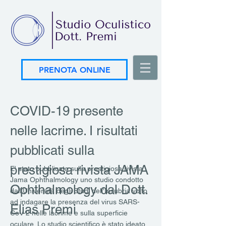
PRENOTA ONLINE
COVID-19 presente
nelle lacrime. I risultati
pubblicati sulla
prestigiosa rivista JAMA
E' stato pubblicato sulla prestigiosa rivista
Jama Ophthalmology uno studio condotto
Ophthalmology dal Dott.
dall'Università degli Studi dell'Insubria volto
ad indagare la presenza del virus SARS-
Elias Premi
CoV-2 nelle lacrime e sulla superficie
oculare. Lo studio scientifico è stato ideato